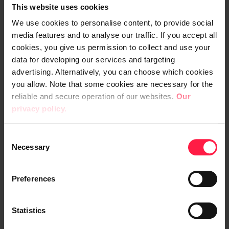
Hubs partnernätverk får ditt
This website uses cookies
företag nya möjligheter att växa
We use cookies to personalise content, to provide social
och utvecklas. Vi erbjuder tillgång
media features and to analyse our traffic. If you accept all
cookies, you give us permission to collect and use your
till omfattande och mångsidiga
data for developing our services and targeting
projekt som stärker din
advertising. Alternatively, you can choose which cookies
verksamhet och hjälper dig att nå
you allow. Note that some cookies are necessary for the
framgång i IT-branschen.
reliable and secure operation of our websites.
Our
Dessutom är det helt
privacy policy.
kostnadsfritt att gå med i Digia
Hub!
C
Necessary
o
n
Registrera dig på Digia Hub
s
Platform med din e-
Preferences
e
postadress.
n
Lägg till dina färdigheter och
t
Statistics
ange dina jobbpreferenser.
S