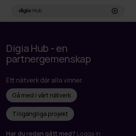
Hem
Digia Hub - en
FAQ
partnergemenskap
Öppna projekt
Gå med / Logga in
Ett nätverk där alla vinner.
Kunder (EN) ->
Gå med i vårt nätverk
Tillgängliga projekt
FI
SV
EN
Har du redan gått med?
Logga in